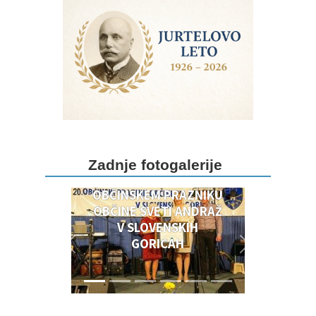
DOGODKI OB 20.
Zadnje fotogalerije
OBČINSKEM PRAZNIKU
OBČINSKEM PRAZNIKU
OBČINE SVETI ANDRAŽ
V SLOVENSKIH
GORICAH