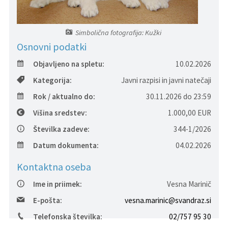
Pristojni za vodenje upravnih postopkov
Fotogalerija
Znamenite osebnosti
Simbolična fotografija: Kužki
DELOVNA PODROČJA
Lokalne volitve
Tradicionalni dogodki
Osnovni podatki
Objavljeno na spletu:
10.02.2026
Kategorija:
Javni razpisi in javni natečaji
Rok / aktualno do:
30.11.2026 do 23:59
Višina sredstev:
1.000,00 EUR
Številka zadeve:
344-1/2026
Datum dokumenta:
04.02.2026
Kontaktna oseba
Ime in priimek:
Vesna Marinič
E-pošta:
vesna.marinic@svandraz.si
Telefonska številka:
02/757 95 30