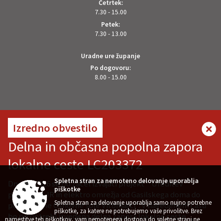
Četrtek:
7.30 - 15.00
Petek:
7.30 - 13.00
Uradne ure županje
Po dogovoru:
8.00 - 15.00
OSTANITE V STIKU Z NAMI
Izredno obvestilo
Delna in občasna popolna zapora
lokalne ceste LC203372
VREMENSKA NAPOVED
Spletna stran za nemoteno delovanje uporablja
Dne 7.8.2026 se bo začel izvajati projekt " Ureditev
piškotke
pločnika z JR in elektro omrežja od Gasilskega doma do
Spletna stran za delovanje uporablja samo nujno potrebne
podružnične Osnovne šole Vitomarci". V navedenem času
piškotke, za katere ne potrebujemo vaše privolitve. Brez
bo po potrebi izvedena delna zapora lokalne ceste
namestitve teh piškotkov, vam nemotenega dostopa do spletne strani ne