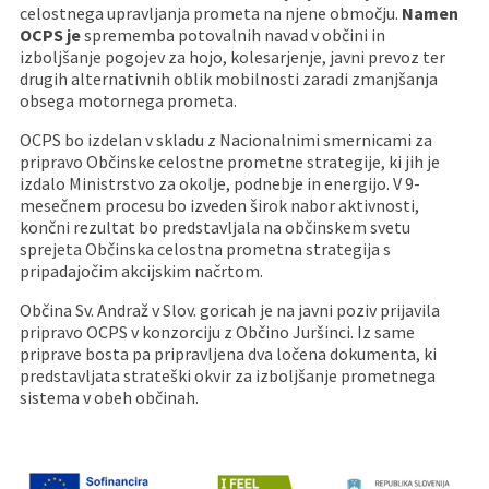
celostnega upravljanja prometa na njene območju.
Namen
OCPS je
sprememba potovalnih navad v občini in
izboljšanje pogojev za hojo, kolesarjenje, javni prevoz ter
drugih alternativnih oblik mobilnosti zaradi zmanjšanja
obsega motornega prometa.
OCPS bo izdelan v skladu z Nacionalnimi smernicami za
pripravo Občinske celostne prometne strategije, ki jih je
izdalo Ministrstvo za okolje, podnebje in energijo. V 9-
mesečnem procesu bo izveden širok nabor aktivnosti,
končni rezultat bo predstavljala na občinskem svetu
sprejeta Občinska celostna prometna strategija s
pripadajočim akcijskim načrtom.
Občina Sv. Andraž v Slov. goricah je na javni poziv prijavila
pripravo OCPS v konzorciju z Občino Juršinci. Iz same
priprave bosta pa pripravljena dva ločena dokumenta, ki
predstavljata strateški okvir za izboljšanje prometnega
sistema v obeh občinah.