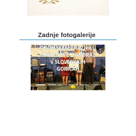
DOGODKI OB 20.
Zadnje fotogalerije
OBČINSKEM PRAZNIKU
OBČINSKEM PRAZNIKU
OBČINE SVETI ANDRAŽ
V SLOVENSKIH
GORICAH