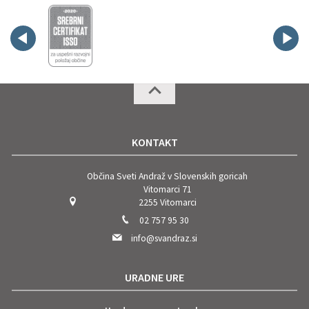
KONTAKT
Občina Sveti Andraž v Slovenskih goricah
Vitomarci 71
2255 Vitomarci
02 757 95 30
info@svandraz.si
URADNE URE