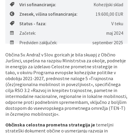
Viri sofinanciranja:
Kohezijski sklad
Pristojni za vodenje upravnih postopkov
Fotogalerija
Znamenite osebnosti
Znesek, višina sofinanciranja:
19.600,00 EUR
DELOVNA PODROČJA
Lokalne volitve
Tradicionalni dogodki
Status - faza:
V teku
Začetek:
maj 2024
Predviden zaključek:
september 2025
Občina Sv. Andraž v Slov. goricah je bila skuapj z Občino
Juršinci, uspešna na razpisu Ministrstva za okolje, podnebje
in energijo za izdelavo Celostne prometne strategije in
tako, v okviru Programa evropske kohezijske politike v
obdobju 2021-2027, prednostne naloge 5 »Trajnostna
(čez)regionalna mobilnost in povezljivost«, specifičnega
cilja RSO 3.2 »Razvoj in krepitev trajnostne, pametne in
intermodalne nacionalne, regionalne in lokalne mobilnosti,
odporne proti podnebnim spremembam, vključno z boljšim
dostopom do vseevropskega prometnega omrežja (TEN-T)
in čezmejno mobilnostjo«.
Občinska celostna prometna strategija je
temeljni
strateški dokument občine o usmerjanju razvoja in