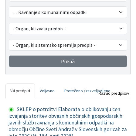
Pristojni za vodenje upravnih postopkov
Fotogalerija
Znamenite osebnosti
DELOVNA PODROČJA
Lokalne volitve
Tradicionalni dogodki
Prikaži
Vsi predpisi
Veljavno
Pretečeno / razveljavljeno
Razvid predpisov
SKLEP o potrditvi Elaborata o oblikovanju cen
izvajanja storitev obveznih občinskih gospodarskih
javnih služb ravnanja s komunalnimi odpadki na
območju Občine Sveti Andraž v Slovenskih goricah za