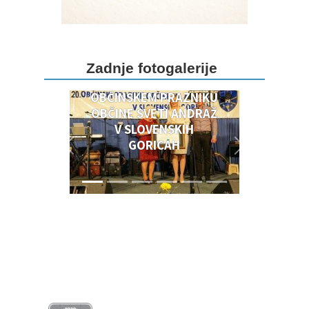
DOGODKI OB 20.
Zadnje fotogalerije
OBČINSKEM PRAZNIKU
OBČINSKEM PRAZNIKU
OBČINE SVETI ANDRAŽ
V SLOVENSKIH
GORICAH