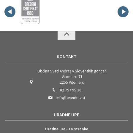
KONTAKT
Občina Sveti Andraž v Slovenskih goricah
Vitomarci 71
2255 Vitomarci
02 757 95 30
info@svandraz.si
URADNE URE
Uradne ure - za stranke