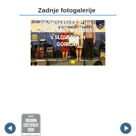
DOGODKI OB 20.
Zadnje fotogalerije
OBČINSKEM PRAZNIKU
OBČINSKEM PRAZNIKU
OBČINE SVETI ANDRAŽ
V SLOVENSKIH
GORICAH